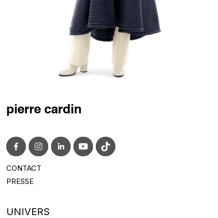
pierre cardin
CONTACT
CONTACT@PIERRECARDIN.COM
PRESSE
PRESS@PIERRECARDIN.COM
UNIVERS