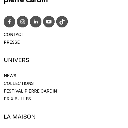
pierre cardin
CONTACT
CONTACT@PIERRECARDIN.COM
PRESSE
PRESS@PIERRECARDIN.COM
UNIVERS
NEWS
NEWS
COLLECTIONS
COLLECTIONS
FESTIVAL PIERRE CARDIN
FESTIVAL PIERRE CARDIN
PRIX BULLES
PRIX BULLES
LA MAISON