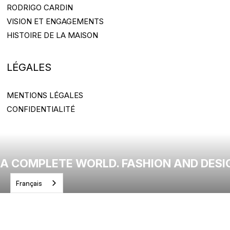
RODRIGO CARDIN
RODRIGO CARDIN
VISION ET ENGAGEMENTS
VISION ET ENGAGEMENTS
HISTOIRE DE LA MAISON
HISTOIRE DE LA MAISON
LÉGALES
MENTIONS LÉGALES
MENTIONS LÉGALES
CONFIDENTIALITÉ
CONFIDENTIALITÉ
A COMPLETE WORLD. FASHION AND DESI
Français