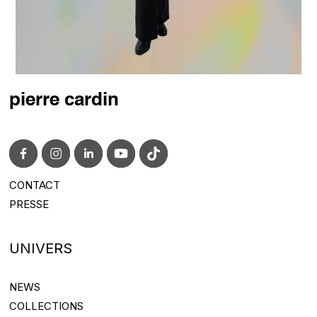
pierre cardin
CONTACT
CONTACT@PIERRECARDIN.COM
PRESSE
PRESS@PIERRECARDIN.COM
UNIVERS
NEWS
NEWS
COLLECTIONS