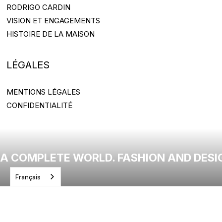
RODRIGO CARDIN
RODRIGO CARDIN
VISION ET ENGAGEMENTS
VISION ET ENGAGEMENTS
HISTOIRE DE LA MAISON
HISTOIRE DE LA MAISON
LÉGALES
MENTIONS LÉGALES
MENTIONS LÉGALES
CONFIDENTIALITÉ
CONFIDENTIALITÉ
A COMPLETE WORLD. FASHION AND DESI
Français