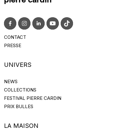
pierre cardin
CONTACT
CONTACT@PIERRECARDIN.COM
PRESSE
PRESS@PIERRECARDIN.COM
UNIVERS
NEWS
NEWS
COLLECTIONS
COLLECTIONS
FESTIVAL PIERRE CARDIN
FESTIVAL PIERRE CARDIN
PRIX BULLES
PRIX BULLES
LA MAISON