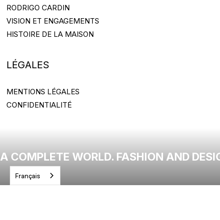
RODRIGO CARDIN
RODRIGO CARDIN
VISION ET ENGAGEMENTS
VISION ET ENGAGEMENTS
HISTOIRE DE LA MAISON
HISTOIRE DE LA MAISON
LÉGALES
MENTIONS LÉGALES
MENTIONS LÉGALES
CONFIDENTIALITÉ
CONFIDENTIALITÉ
A COMPLETE WORLD. FASHION AND DESI
Français