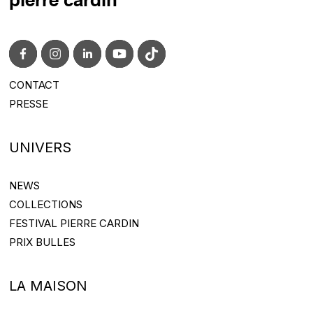
pierre cardin
CONTACT
CONTACT@PIERRECARDIN.COM
PRESSE
PRESS@PIERRECARDIN.COM
UNIVERS
NEWS
NEWS
COLLECTIONS
COLLECTIONS
FESTIVAL PIERRE CARDIN
FESTIVAL PIERRE CARDIN
PRIX BULLES
PRIX BULLES
LA MAISON