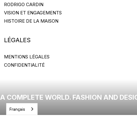
RODRIGO CARDIN
RODRIGO CARDIN
VISION ET ENGAGEMENTS
VISION ET ENGAGEMENTS
HISTOIRE DE LA MAISON
HISTOIRE DE LA MAISON
LÉGALES
MENTIONS LÉGALES
MENTIONS LÉGALES
CONFIDENTIALITÉ
CONFIDENTIALITÉ
A COMPLETE WORLD. FASHION AND DESI
Français