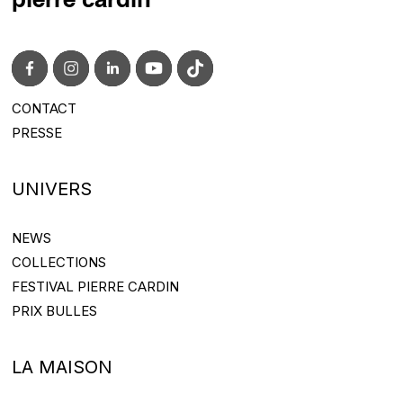
pierre cardin
CONTACT
CONTACT@PIERRECARDIN.COM
PRESSE
PRESS@PIERRECARDIN.COM
UNIVERS
NEWS
NEWS
COLLECTIONS
COLLECTIONS
FESTIVAL PIERRE CARDIN
FESTIVAL PIERRE CARDIN
PRIX BULLES
PRIX BULLES
LA MAISON