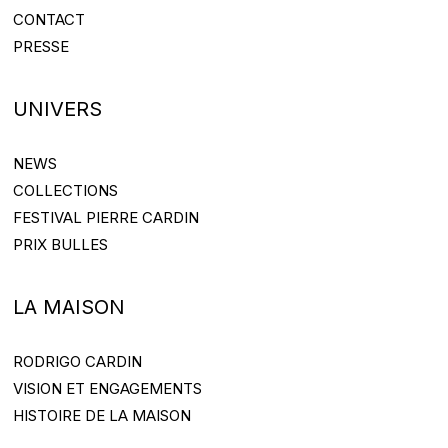
CONTACT
CONTACT@PIERRECARDIN.COM
PRESSE
PRESS@PIERRECARDIN.COM
UNIVERS
NEWS
NEWS
COLLECTIONS
COLLECTIONS
FESTIVAL PIERRE CARDIN
FESTIVAL PIERRE CARDIN
PRIX BULLES
PRIX BULLES
LA MAISON
RODRIGO CARDIN
RODRIGO CARDIN
VISION ET ENGAGEMENTS
VISION ET ENGAGEMENTS
HISTOIRE DE LA MAISON
HISTOIRE DE LA MAISON