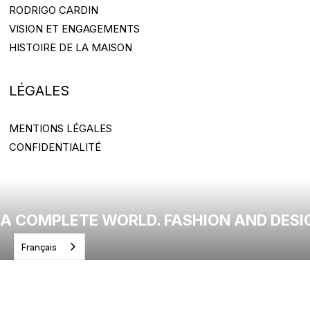
RODRIGO CARDIN
RODRIGO CARDIN
VISION ET ENGAGEMENTS
VISION ET ENGAGEMENTS
HISTOIRE DE LA MAISON
HISTOIRE DE LA MAISON
LÉGALES
MENTIONS LÉGALES
MENTIONS LÉGALES
CONFIDENTIALITÉ
CONFIDENTIALITÉ
A COMPLETE WORLD. FASHION AND DESI
Français