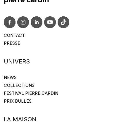
pierre cardin
CONTACT
CONTACT@PIERRECARDIN.COM
PRESSE
PRESS@PIERRECARDIN.COM
UNIVERS
NEWS
NEWS
COLLECTIONS
COLLECTIONS
FESTIVAL PIERRE CARDIN
FESTIVAL PIERRE CARDIN
PRIX BULLES
PRIX BULLES
LA MAISON