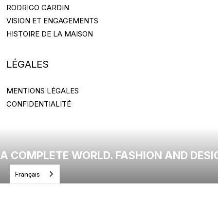
RODRIGO CARDIN
RODRIGO CARDIN
VISION ET ENGAGEMENTS
VISION ET ENGAGEMENTS
HISTOIRE DE LA MAISON
HISTOIRE DE LA MAISON
LÉGALES
MENTIONS LÉGALES
MENTIONS LÉGALES
CONFIDENTIALITÉ
CONFIDENTIALITÉ
A COMPLETE WORLD. FASHION AND DESI
Français