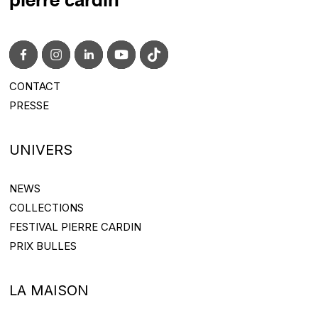
pierre cardin
CONTACT
CONTACT@PIERRECARDIN.COM
PRESSE
PRESS@PIERRECARDIN.COM
UNIVERS
NEWS
NEWS
COLLECTIONS
COLLECTIONS
FESTIVAL PIERRE CARDIN
FESTIVAL PIERRE CARDIN
PRIX BULLES
PRIX BULLES
LA MAISON