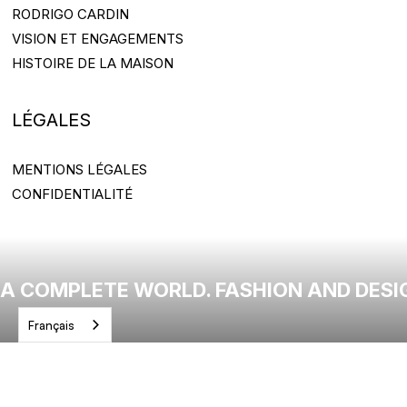
RODRIGO CARDIN
RODRIGO CARDIN
VISION ET ENGAGEMENTS
VISION ET ENGAGEMENTS
HISTOIRE DE LA MAISON
HISTOIRE DE LA MAISON
LÉGALES
MENTIONS LÉGALES
MENTIONS LÉGALES
CONFIDENTIALITÉ
CONFIDENTIALITÉ
A COMPLETE WORLD. FASHION AND DESI
Français