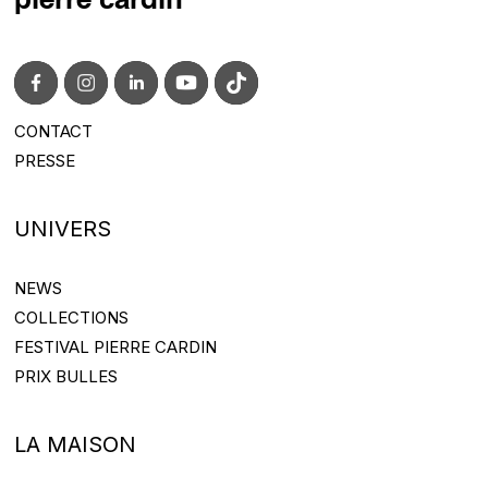
pierre cardin
CONTACT
CONTACT@PIERRECARDIN.COM
PRESSE
PRESS@PIERRECARDIN.COM
UNIVERS
NEWS
NEWS
COLLECTIONS
COLLECTIONS
FESTIVAL PIERRE CARDIN
FESTIVAL PIERRE CARDIN
PRIX BULLES
PRIX BULLES
LA MAISON