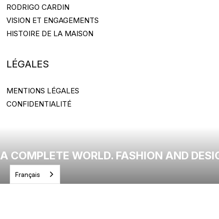
RODRIGO CARDIN
RODRIGO CARDIN
VISION ET ENGAGEMENTS
VISION ET ENGAGEMENTS
HISTOIRE DE LA MAISON
HISTOIRE DE LA MAISON
LÉGALES
MENTIONS LÉGALES
MENTIONS LÉGALES
CONFIDENTIALITÉ
CONFIDENTIALITÉ
A COMPLETE WORLD. FASHION AND DESI
Français